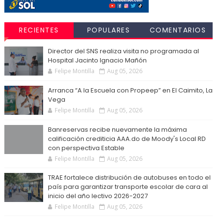
RECIENTES
POPULARES
COMENTARIOS
Director del SNS realiza visita no programada al
Hospital Jacinto Ignacio Mañón
Felipe Montilla
Aug 05, 2026
Arranca “A la Escuela con Propeep” en El Caimito, La
Vega
Felipe Montilla
Aug 05, 2026
Banreservas recibe nuevamente la máxima
calificación crediticia AAA.do de Moody's Local RD
con perspectiva Estable
Felipe Montilla
Aug 05, 2026
TRAE fortalece distribución de autobuses en todo el
país para garantizar transporte escolar de cara al
inicio del año lectivo 2026-2027
Felipe Montilla
Aug 05, 2026