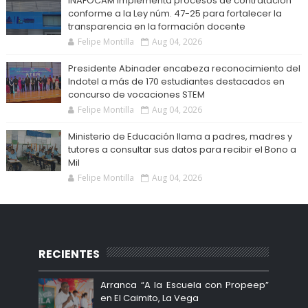
INAFOCAM implementa procesos de contratación
conforme a la Ley núm. 47-25 para fortalecer la
transparencia en la formación docente
Felipe Montilla
Aug 04, 2026
Presidente Abinader encabeza reconocimiento del
Indotel a más de 170 estudiantes destacados en
concurso de vocaciones STEM
Felipe Montilla
Aug 04, 2026
Ministerio de Educación llama a padres, madres y
tutores a consultar sus datos para recibir el Bono a
Mil
Felipe Montilla
Aug 04, 2026
RECIENTES
Arranca “A la Escuela con Propeep”
en El Caimito, La Vega