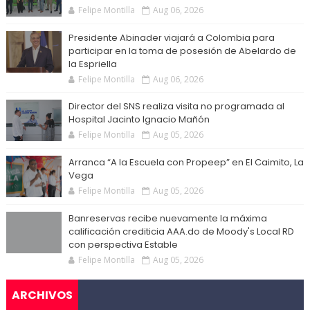
Felipe Montilla
Aug 06, 2026
Presidente Abinader viajará a Colombia para
participar en la toma de posesión de Abelardo de
la Espriella
Felipe Montilla
Aug 06, 2026
Director del SNS realiza visita no programada al
Hospital Jacinto Ignacio Mañón
Felipe Montilla
Aug 05, 2026
Arranca “A la Escuela con Propeep” en El Caimito, La
Vega
Felipe Montilla
Aug 05, 2026
Banreservas recibe nuevamente la máxima
calificación crediticia AAA.do de Moody's Local RD
con perspectiva Estable
Felipe Montilla
Aug 05, 2026
ARCHIVOS