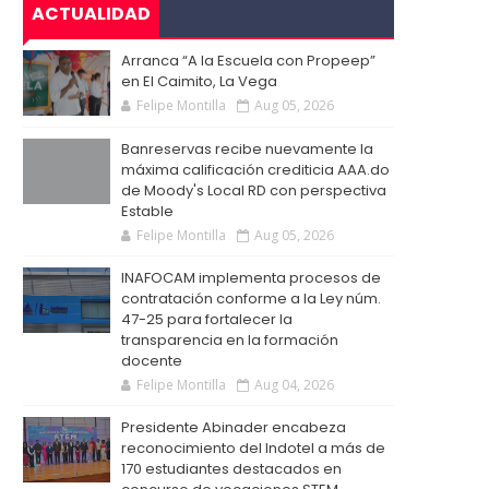
ACTUALIDAD
Arranca “A la Escuela con Propeep”
en El Caimito, La Vega
Felipe Montilla
Aug 05, 2026
Banreservas recibe nuevamente la
máxima calificación crediticia AAA.do
de Moody's Local RD con perspectiva
Estable
Felipe Montilla
Aug 05, 2026
INAFOCAM implementa procesos de
contratación conforme a la Ley núm.
47-25 para fortalecer la
transparencia en la formación
docente
Felipe Montilla
Aug 04, 2026
Presidente Abinader encabeza
reconocimiento del Indotel a más de
170 estudiantes destacados en