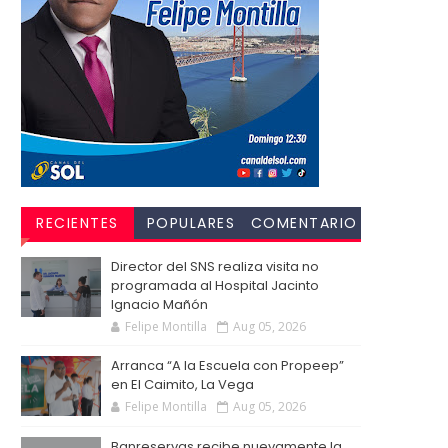
RECIENTES
POPULARES
COMENTARIO
S
Director del SNS realiza visita no
programada al Hospital Jacinto
Ignacio Mañón
Felipe Montilla
Aug 05, 2026
Arranca “A la Escuela con Propeep”
en El Caimito, La Vega
Felipe Montilla
Aug 05, 2026
Banreservas recibe nuevamente la