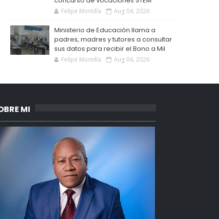
concurso de vocaciones STEM
Felipe Montilla
Aug 04, 2026
Ministerio de Educación llama a
padres, madres y tutores a consultar
sus datos para recibir el Bono a Mil
Felipe Montilla
Aug 04, 2026
OBRE MI