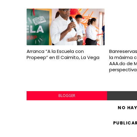
Arranca “A la Escuela con
Banreserva
Propeep” en El Caimito, La Vega
la máxima ca
AAA.do de M
perspectiva
BLOGGER
NO HA
PUBLICA