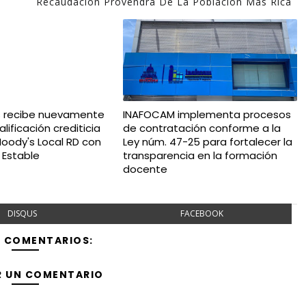
Recaudación Provendrá De La Población Más Rica
s recibe nuevamente
INAFOCAM implementa procesos
lificación crediticia
de contratación conforme a la
oody's Local RD con
Ley núm. 47-25 para fortalecer la
 Estable
transparencia en la formación
docente
DISQUS
FACEBOOK
Y COMENTARIOS:
R UN COMENTARIO