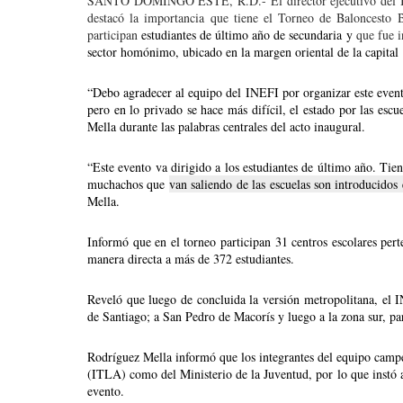
SANTO DOMINGO ESTE, R.D.- El director ejecutivo del Inst
destacó la importancia que tiene el Torneo de Baloncesto B
participan 
estudiantes de último año de secundaria y 
que fue 
sector homónimo, ubicado en la margen oriental de la capital
“Debo agradecer al equipo del INEFI por organizar este event
pero en lo privado se hace más difícil, el estado por las esc
Mella durante las palabras centrales del acto inaugural.
“Este evento va dirigido a los estudiantes de último año. Tie
muchachos que 
van saliendo de las escuelas son introducidos 
Mella.
Informó que en el torneo participan 31 centros escolares pert
manera directa a más de 372 estudiantes.
Reveló que luego de concluida la versión metropolitana, el IN
de Santiago; a San Pedro de Macorís y luego a la zona sur, par
Rodríguez Mella informó que los integrantes del equipo campeó
(ITLA) como del Ministerio de la Juventud, por lo que instó a 
evento.