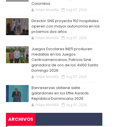
Colombia
Felipe Montilla
Aug 07, 2026
Director SNS proyecta 150 hospitales
operen con mayor autonomía en los
próximos dos años
Felipe Montilla
Aug 07, 2026
Juegos Escolares INEFI producen
medallas en los Juegos
Centroamericanos; Patricia Siné
ganadora de oro de los 4x100 Santo
Domingo 2026
Felipe Montilla
Aug 07, 2026
Banreservas obtiene siete
galardones en los Effie Awards
República Dominicana 2026
Felipe Montilla
Aug 07, 2026
ARCHIVOS