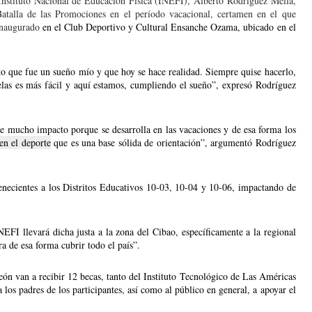
ituto Nacional de Educación Física (INEFI), Alberto Rodríguez Mella, 
atalla de las Promociones en el período vacacional, certamen en el que 
inaugurado 
en el Club Deportivo y Cultural Ensanche Ozama, ubicado en el 
o que fue un sueño mío y que hoy se hace realidad. Siempre quise hacerlo, 
uelas es más fácil y aquí estamos, cumpliendo el sueño”, expresó Rodríguez 
ne mucho impacto porque se desarrolla en las vacaciones y de esa forma los 
en el deporte
 que es una base sólida de orientación”, argumentó Rodríguez 
enecientes a los Distritos Educativos 10-03, 10-04 y 10-06, impactando de 
EFI llevará dicha justa a la zona del Cibao, específicamente a la regional 
a de esa forma cubrir todo el país”.
n van a recibir 12 becas, tanto del Instituto Tecnológico de Las Américas 
los padres de los participantes, así como al público en general, a apoyar el 