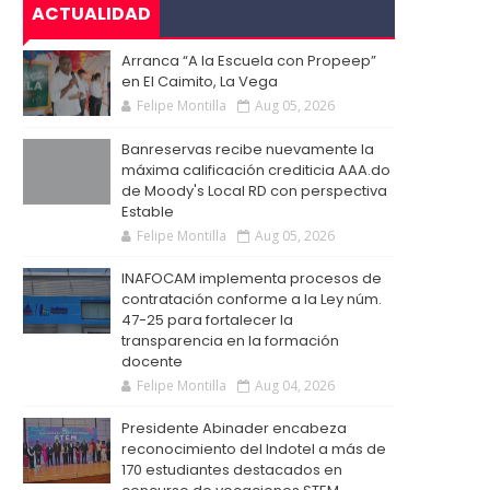
ACTUALIDAD
Arranca “A la Escuela con Propeep”
en El Caimito, La Vega
Felipe Montilla
Aug 05, 2026
Banreservas recibe nuevamente la
máxima calificación crediticia AAA.do
de Moody's Local RD con perspectiva
Estable
Felipe Montilla
Aug 05, 2026
INAFOCAM implementa procesos de
contratación conforme a la Ley núm.
47-25 para fortalecer la
transparencia en la formación
docente
Felipe Montilla
Aug 04, 2026
Presidente Abinader encabeza
reconocimiento del Indotel a más de
170 estudiantes destacados en