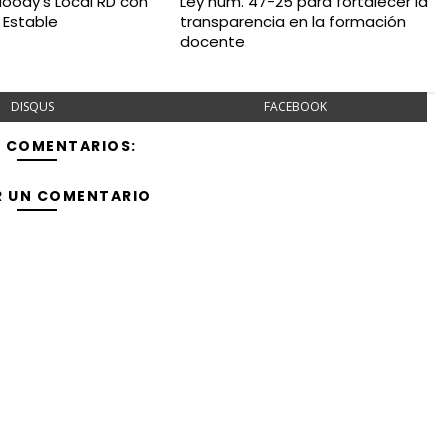
oody's Local RD con
Ley núm. 47-25 para fortalecer la
 Estable
transparencia en la formación
docente
DISQUS
FACEBOOK
Y COMENTARIOS:
R UN COMENTARIO