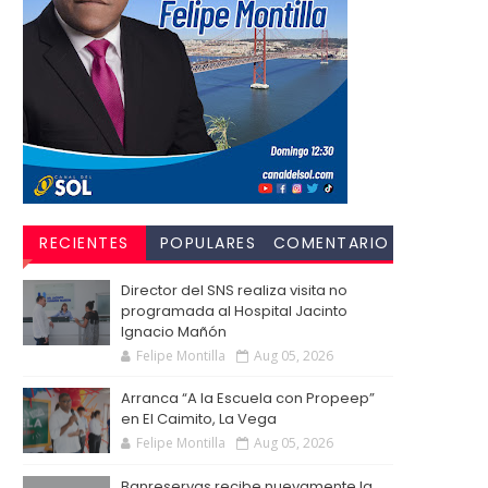
RECIENTES
POPULARES
COMENTARIO
S
Director del SNS realiza visita no
programada al Hospital Jacinto
Ignacio Mañón
Felipe Montilla
Aug 05, 2026
Arranca “A la Escuela con Propeep”
en El Caimito, La Vega
Felipe Montilla
Aug 05, 2026
Banreservas recibe nuevamente la