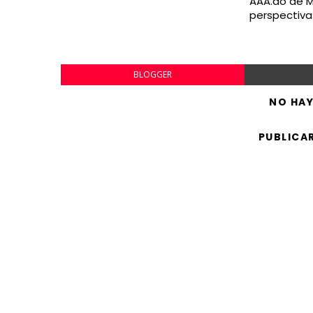
AAA.do de M
perspectiva
BLOGGER
NO HA
PUBLICA