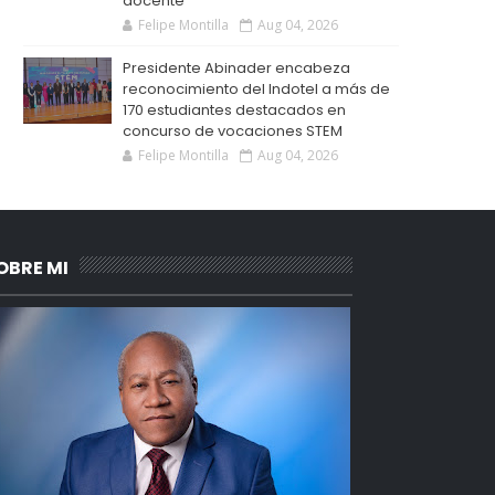
docente
Felipe Montilla
Aug 04, 2026
Presidente Abinader encabeza
reconocimiento del Indotel a más de
170 estudiantes destacados en
concurso de vocaciones STEM
Felipe Montilla
Aug 04, 2026
OBRE MI