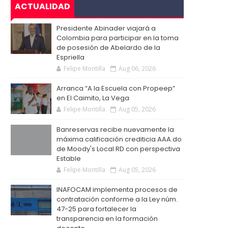
ACTUALIDAD
Presidente Abinader viajará a
Colombia para participar en la toma
de posesión de Abelardo de la
Espriella
Felipe Montilla
Aug 06, 2026
Arranca “A la Escuela con Propeep”
en El Caimito, La Vega
Felipe Montilla
Aug 05, 2026
Banreservas recibe nuevamente la
máxima calificación crediticia AAA.do
de Moody's Local RD con perspectiva
Estable
Felipe Montilla
Aug 05, 2026
INAFOCAM implementa procesos de
contratación conforme a la Ley núm.
47-25 para fortalecer la
transparencia en la formación