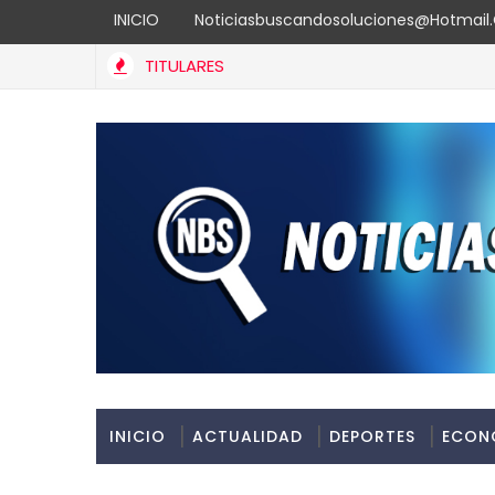
INICIO
Noticiasbuscandosoluciones@hotmai
TITULARES
Banreservas recibe nuevamente la máxima calificación 
UALIDAD
INICIO
ACTUALIDAD
DEPORTES
ECON