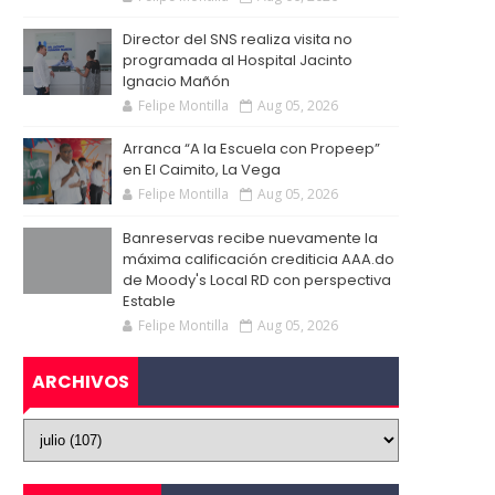
Director del SNS realiza visita no
programada al Hospital Jacinto
Ignacio Mañón
Felipe Montilla
Aug 05, 2026
Arranca “A la Escuela con Propeep”
en El Caimito, La Vega
Felipe Montilla
Aug 05, 2026
Banreservas recibe nuevamente la
máxima calificación crediticia AAA.do
de Moody's Local RD con perspectiva
Estable
Felipe Montilla
Aug 05, 2026
ARCHIVOS