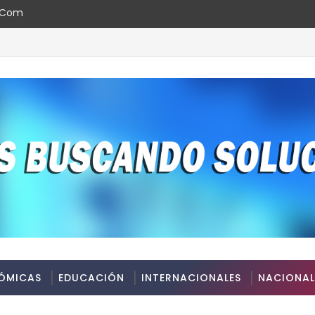
l.com
crediticia AAA.do de Moody's Local RD con perspectiva Estable
ÓMICAS
EDUCACIÓN
INTERNACIONALES
NACIONAL