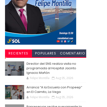
RECIENTES
POPULARES
COMENTARIO
S
Director del SNS realiza visita no
programada al Hospital Jacinto
Ignacio Mañón
Felipe Montilla
Aug 05, 2026
Arranca “A la Escuela con Propeep”
en El Caimito, La Vega
Felipe Montilla
Aug 05, 2026
Banreservas recibe nuevamente la