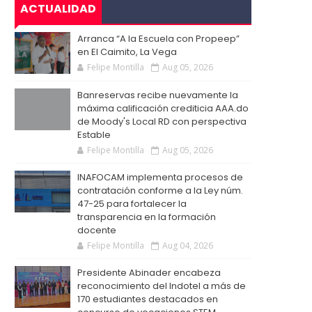
ACTUALIDAD
Arranca “A la Escuela con Propeep”
en El Caimito, La Vega
Felipe Montilla
Aug 05, 2026
Banreservas recibe nuevamente la
máxima calificación crediticia AAA.do
de Moody's Local RD con perspectiva
Estable
Felipe Montilla
Aug 05, 2026
INAFOCAM implementa procesos de
contratación conforme a la Ley núm.
47-25 para fortalecer la
transparencia en la formación
docente
Felipe Montilla
Aug 04, 2026
Presidente Abinader encabeza
reconocimiento del Indotel a más de
170 estudiantes destacados en