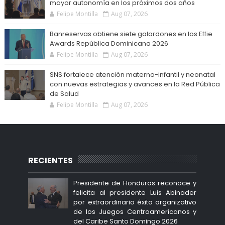
mayor autonomía en los próximos dos años
Felipe Montilla
Aug 07, 2026
Banreservas obtiene siete galardones en los Effie
Awards República Dominicana 2026
Felipe Montilla
Aug 07, 2026
SNS fortalece atención materno-infantil y neonatal
con nuevas estrategias y avances en la Red Pública
de Salud
Felipe Montilla
Aug 07, 2026
RECIENTES
Presidente de Honduras reconoce y
felicita al presidente Luis Abinader
por extraordinario éxito organizativo
de los Juegos Centroamericanos y
del Caribe Santo Domingo 2026