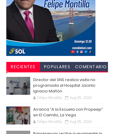
RECIENTES
POPULARES
COMENTARIO
S
Director del SNS realiza visita no
programada al Hospital Jacinto
Ignacio Mañón
Felipe Montilla
Aug 05, 2026
Arranca “A la Escuela con Propeep”
en El Caimito, La Vega
Felipe Montilla
Aug 05, 2026
Banreservas recibe nuevamente la