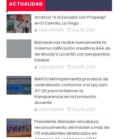
ACTUALIDAD
Arranca “A la Escuela con Propeep”
en El Caimito, La Vega
Felipe Montilla
Aug 05, 2026
Banreservas recibe nuevamente la
máxima calificación crediticia AAA.do
de Moody's Local RD con perspectiva
Estable
Felipe Montilla
Aug 05, 2026
INAFOCAM implementa procesos de
contratación conforme a la Ley núm.
47-25 para fortalecer la
transparencia en la formación
docente
Felipe Montilla
Aug 04, 2026
Presidente Abinader encabeza
reconocimiento del Indotel a más de
170 estudiantes destacados en