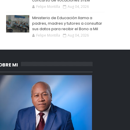
concurso de vocaciones STEM
Felipe Montilla
Aug 04, 2026
Ministerio de Educación llama a
padres, madres y tutores a consultar
sus datos para recibir el Bono a Mil
Felipe Montilla
Aug 04, 2026
OBRE MI