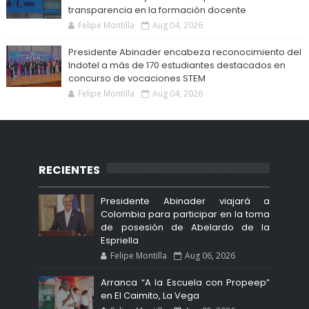
transparencia en la formación docente
Felipe Montilla
Aug 04, 2026
Presidente Abinader encabeza reconocimiento del
Indotel a más de 170 estudiantes destacados en
concurso de vocaciones STEM
Felipe Montilla
Aug 04, 2026
RECIENTES
Presidente Abinader viajará a
Colombia para participar en la toma
de posesión de Abelardo de la
Espriella
Felipe Montilla
Aug 06, 2026
Arranca “A la Escuela con Propeep”
en El Caimito, La Vega