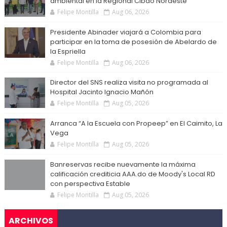
ambiental en la Regional Cibao Nordeste
Felipe Montilla
Aug 06, 2026
Presidente Abinader viajará a Colombia para
participar en la toma de posesión de Abelardo de
la Espriella
Felipe Montilla
Aug 06, 2026
Director del SNS realiza visita no programada al
Hospital Jacinto Ignacio Mañón
Felipe Montilla
Aug 05, 2026
Arranca “A la Escuela con Propeep” en El Caimito, La
Vega
Felipe Montilla
Aug 05, 2026
Banreservas recibe nuevamente la máxima
calificación crediticia AAA.do de Moody's Local RD
con perspectiva Estable
Felipe Montilla
Aug 05, 2026
ARCHIVOS