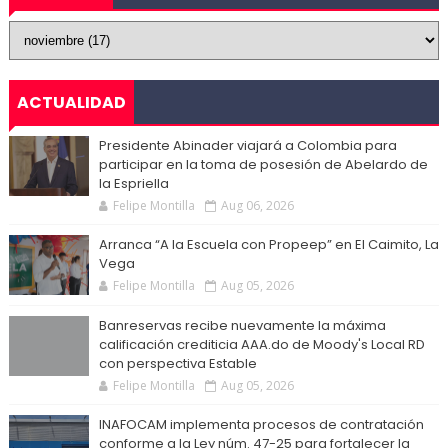
ACTUALIDAD
Presidente Abinader viajará a Colombia para
participar en la toma de posesión de Abelardo de
la Espriella
Felipe Montilla
Aug 06, 2026
Arranca “A la Escuela con Propeep” en El Caimito, La
Vega
Felipe Montilla
Aug 05, 2026
Banreservas recibe nuevamente la máxima
calificación crediticia AAA.do de Moody's Local RD
con perspectiva Estable
Felipe Montilla
Aug 05, 2026
INAFOCAM implementa procesos de contratación
conforme a la Ley núm. 47-25 para fortalecer la