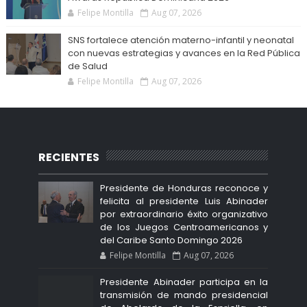
Felipe Montilla
Aug 07, 2026
SNS fortalece atención materno-infantil y neonatal
con nuevas estrategias y avances en la Red Pública
de Salud
Felipe Montilla
Aug 07, 2026
RECIENTES
Presidente de Honduras reconoce y
felicita al presidente Luis Abinader
por extraordinario éxito organizativo
de los Juegos Centroamericanos y
del Caribe Santo Domingo 2026
Felipe Montilla
Aug 07, 2026
Presidente Abinader participa en la
transmisión de mando presidencial