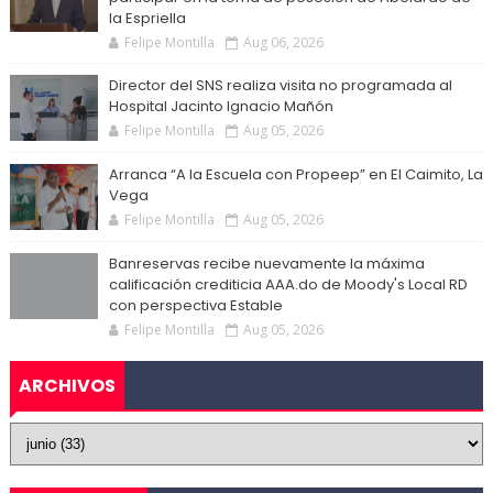
la Espriella
Felipe Montilla
Aug 06, 2026
Director del SNS realiza visita no programada al
Hospital Jacinto Ignacio Mañón
Felipe Montilla
Aug 05, 2026
Arranca “A la Escuela con Propeep” en El Caimito, La
Vega
Felipe Montilla
Aug 05, 2026
Banreservas recibe nuevamente la máxima
calificación crediticia AAA.do de Moody's Local RD
con perspectiva Estable
Felipe Montilla
Aug 05, 2026
ARCHIVOS