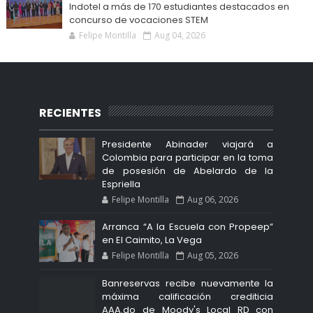
Indotel a más de 170 estudiantes destacados en
concurso de vocaciones STEM
Felipe Montilla
Aug 04, 2026
RECIENTES
Presidente Abinader viajará a
Colombia para participar en la toma
de posesión de Abelardo de la
Espriella
Felipe Montilla
Aug 06, 2026
Arranca “A la Escuela con Propeep”
en El Caimito, La Vega
Felipe Montilla
Aug 05, 2026
Banreservas recibe nuevamente la
máxima calificación crediticia
AAA.do de Moody's Local RD con