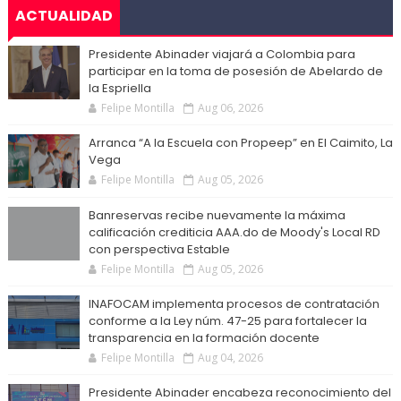
ACTUALIDAD
Presidente Abinader viajará a Colombia para
participar en la toma de posesión de Abelardo de
la Espriella
Felipe Montilla
Aug 06, 2026
Arranca “A la Escuela con Propeep” en El Caimito, La
Vega
Felipe Montilla
Aug 05, 2026
Banreservas recibe nuevamente la máxima
calificación crediticia AAA.do de Moody's Local RD
con perspectiva Estable
Felipe Montilla
Aug 05, 2026
INAFOCAM implementa procesos de contratación
conforme a la Ley núm. 47-25 para fortalecer la
transparencia en la formación docente
Felipe Montilla
Aug 04, 2026
Presidente Abinader encabeza reconocimiento del