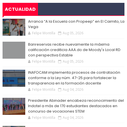
ACTUALIDAD
Arranca “A la Escuela con Propeep” en El Caimito, La
Vega
Felipe Montilla
Aug 05, 2026
Banreservas recibe nuevamente la máxima
calificación crediticia AAA.do de Moody's Local RD
con perspectiva Estable
Felipe Montilla
Aug 05, 2026
INAFOCAM implementa procesos de contratación
conforme a la Ley núm. 47-25 para fortalecer la
transparencia en la formación docente
Felipe Montilla
Aug 04, 2026
Presidente Abinader encabeza reconocimiento del
Indotel a más de 170 estudiantes destacados en
concurso de vocaciones STEM
Felipe Montilla
Aug 04, 2026