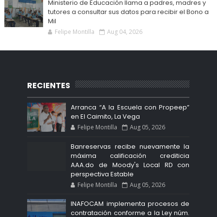
Ministerio de Educación llama a padres, madres y
tutores a consultar sus datos para recibir el Bono a
Mil
Felipe Montilla
Aug 04, 2026
RECIENTES
Arranca “A la Escuela con Propeep”
en El Caimito, La Vega
Felipe Montilla
Aug 05, 2026
Banreservas recibe nuevamente la
máxima calificación crediticia
AAA.do de Moody's Local RD con
perspectiva Estable
Felipe Montilla
Aug 05, 2026
INAFOCAM implementa procesos de
contratación conforme a la Ley núm.