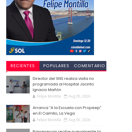
RECIENTES
POPULARES
COMENTARIO
S
Director del SNS realiza visita no
programada al Hospital Jacinto
Ignacio Mañón
Felipe Montilla
Aug 05, 2026
Arranca “A la Escuela con Propeep”
en El Caimito, La Vega
Felipe Montilla
Aug 05, 2026
Banreservas recibe nuevamente la