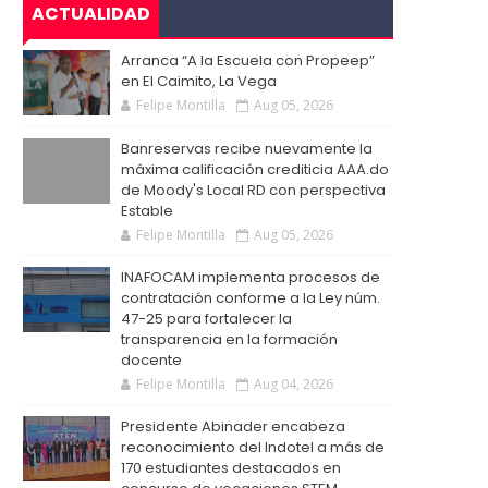
ACTUALIDAD
Arranca “A la Escuela con Propeep”
en El Caimito, La Vega
Felipe Montilla
Aug 05, 2026
Banreservas recibe nuevamente la
máxima calificación crediticia AAA.do
de Moody's Local RD con perspectiva
Estable
Felipe Montilla
Aug 05, 2026
INAFOCAM implementa procesos de
contratación conforme a la Ley núm.
47-25 para fortalecer la
transparencia en la formación
docente
Felipe Montilla
Aug 04, 2026
Presidente Abinader encabeza
reconocimiento del Indotel a más de
170 estudiantes destacados en