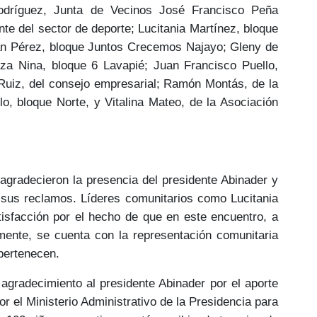
odríguez
, Junta de Vecinos José Francisco Pеña
nte del sector de deporte;
Lucitania Martínez
, bloque
n Pérez
, bloque Juntos Crecemos Najayo;
Gleny de
tza Nina
, bloque 6 Lavapié;
Juan Francisco Puello
,
Ruiz
, del consejo empresarial;
Ramón Montás,
de la
lo
, bloque Norte, y
Vitalina Mateo,
de la Asociación
agradecieron la presencia
del presidente Abinader y
 sus reclamos
. Líderes comunitarios como Lucitania
tisfacción por el hecho de que en este encuentro, a
ormente, se cuenta con la
representación comunitaria
 pertenecen.
u
agradecimiento
al presidente Abinader por el
aporte
r el Ministerio Administrativo de la Presidencia para