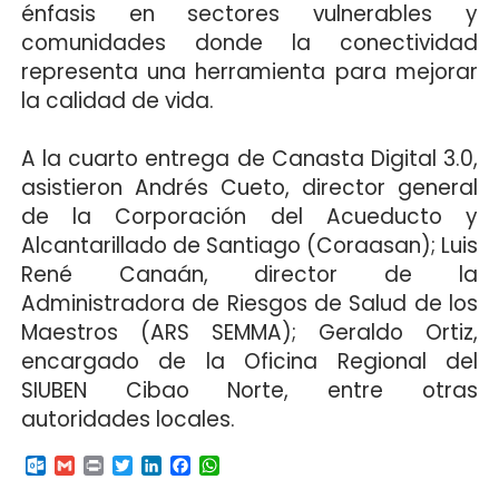
énfasis en sectores vulnerables y
comunidades donde la conectividad
representa una herramienta para mejorar
la calidad de vida.
A la cuarto entrega de Canasta Digital 3.0,
asistieron Andrés Cueto, director general
de la Corporación del Acueducto y
Alcantarillado de Santiago (Coraasan); Luis
René Canaán, director de la
Administradora de Riesgos de Salud de los
Maestros (ARS SEMMA); Geraldo Ortiz,
encargado de la Oficina Regional del
SIUBEN Cibao Norte, entre otras
autoridades locales.
O
G
P
T
L
F
W
u
m
r
w
i
a
h