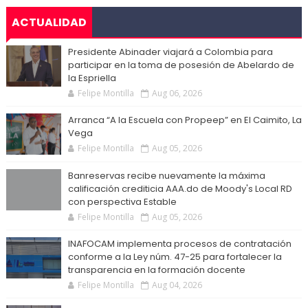
ACTUALIDAD
Presidente Abinader viajará a Colombia para
participar en la toma de posesión de Abelardo de
la Espriella
Felipe Montilla
Aug 06, 2026
Arranca “A la Escuela con Propeep” en El Caimito, La
Vega
Felipe Montilla
Aug 05, 2026
Banreservas recibe nuevamente la máxima
calificación crediticia AAA.do de Moody's Local RD
con perspectiva Estable
Felipe Montilla
Aug 05, 2026
INAFOCAM implementa procesos de contratación
conforme a la Ley núm. 47-25 para fortalecer la
transparencia en la formación docente
Felipe Montilla
Aug 04, 2026