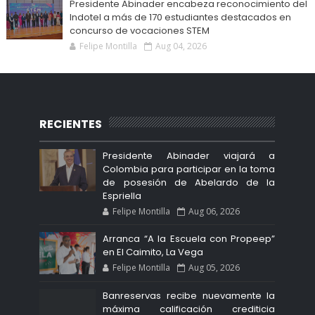
Presidente Abinader encabeza reconocimiento del
Indotel a más de 170 estudiantes destacados en
concurso de vocaciones STEM
Felipe Montilla
Aug 04, 2026
RECIENTES
Presidente Abinader viajará a
Colombia para participar en la toma
de posesión de Abelardo de la
Espriella
Felipe Montilla
Aug 06, 2026
Arranca “A la Escuela con Propeep”
en El Caimito, La Vega
Felipe Montilla
Aug 05, 2026
Banreservas recibe nuevamente la
máxima calificación crediticia