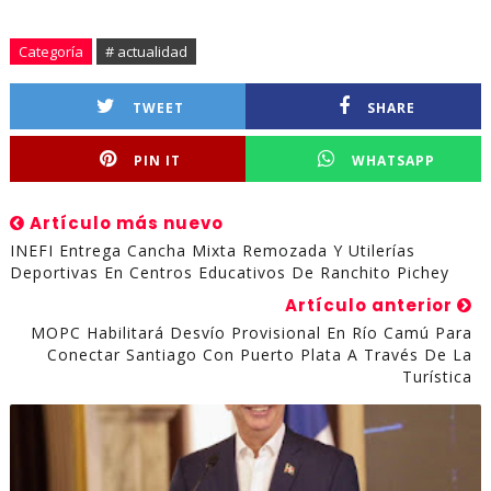
t
a
i
i
n
c
a
l
i
n
t
k
e
t
o
l
t
t
e
b
s
Categoría
# actualidad
o
e
d
o
A
k
r
I
o
p
.
n
k
p
TWEET
SHARE
c
o
m
PIN IT
WHATSAPP
Artículo más nuevo
INEFI Entrega Cancha Mixta Remozada Y Utilerías
Deportivas En Centros Educativos De Ranchito Pichey
Artículo anterior
MOPC Habilitará Desvío Provisional En Río Camú Para
Conectar Santiago Con Puerto Plata A Través De La
Turística