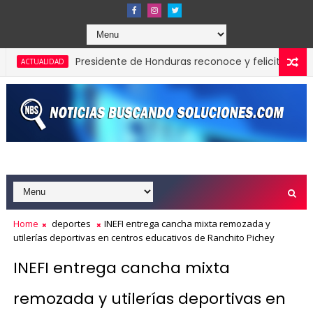
Presidente de Honduras reconoce y felicita al presiden
TUALIDAD
Home
deportes
INEFI entrega cancha mixta remozada y
utilerías deportivas en centros educativos de Ranchito Pichey
INEFI entrega cancha mixta
remozada y utilerías deportivas en