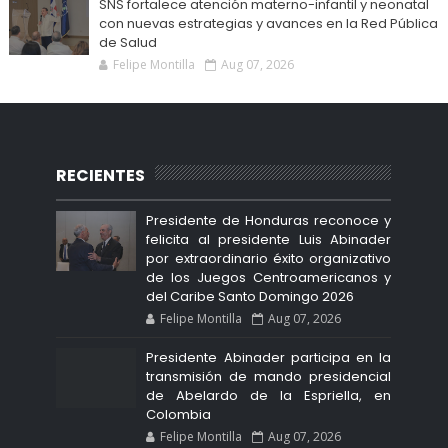
SNS fortalece atención materno-infantil y neonatal
con nuevas estrategias y avances en la Red Pública
de Salud
Felipe Montilla
Aug 07, 2026
RECIENTES
Presidente de Honduras reconoce y
felicita al presidente Luis Abinader
por extraordinario éxito organizativo
de los Juegos Centroamericanos y
del Caribe Santo Domingo 2026
Felipe Montilla
Aug 07, 2026
Presidente Abinader participa en la
transmisión de mando presidencial
de Abelardo de la Espriella, en
Colombia
Felipe Montilla
Aug 07, 2026