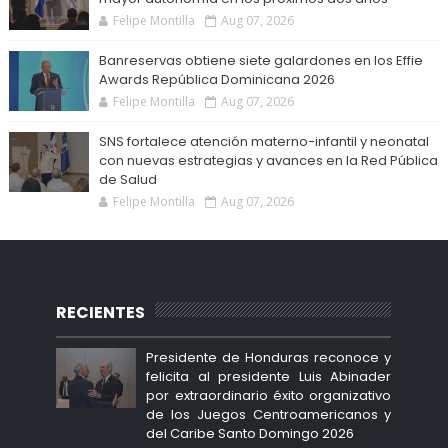
Felipe Montilla
Aug 07, 2026
Banreservas obtiene siete galardones en los Effie
Awards República Dominicana 2026
Felipe Montilla
Aug 07, 2026
SNS fortalece atención materno-infantil y neonatal
con nuevas estrategias y avances en la Red Pública
de Salud
Felipe Montilla
Aug 07, 2026
RECIENTES
Presidente de Honduras reconoce y
felicita al presidente Luis Abinader
por extraordinario éxito organizativo
de los Juegos Centroamericanos y
del Caribe Santo Domingo 2026