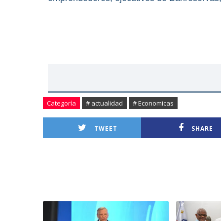
Categoría
# actualidad
# Economicas
TWEET
SHARE