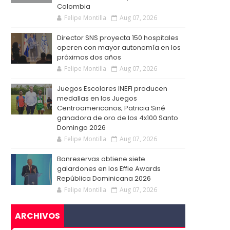
Colombia
Felipe Montilla
Aug 07, 2026
Director SNS proyecta 150 hospitales
operen con mayor autonomía en los
próximos dos años
Felipe Montilla
Aug 07, 2026
Juegos Escolares INEFI producen
medallas en los Juegos
Centroamericanos; Patricia Siné
ganadora de oro de los 4x100 Santo
Domingo 2026
Felipe Montilla
Aug 07, 2026
Banreservas obtiene siete
galardones en los Effie Awards
República Dominicana 2026
Felipe Montilla
Aug 07, 2026
ARCHIVOS