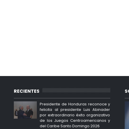
RECIENTES
S
Presidente de Honduras reconoce y
felicita al presidente Luis Abinader
por extraordinario éxito organizativo
de los Juegos Centroamericanos y
del Caribe Santo Domingo 2026