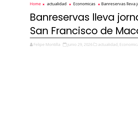
Home
actualidad
Economicas
Banreservas lleva 
Banreservas lleva jor
San Francisco de Maco
Felipe Montilla
junio 29, 2026
actualidad,
Economic