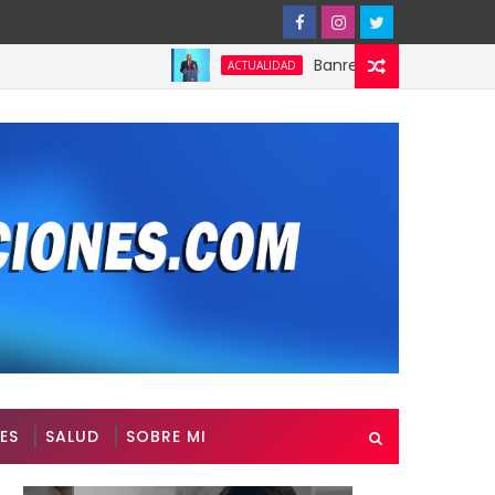
Banreservas obtiene siete gala
ACTUALIDAD
ES
SALUD
SOBRE MI