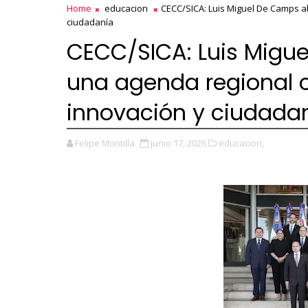
Home
educacion
CECC/SICA: Luis Miguel De Camps a
ciudadanía
CECC/SICA: Luis Migu
una agenda regional c
innovación y ciudada
Felipe Montilla
junio 17, 2026
educacion,