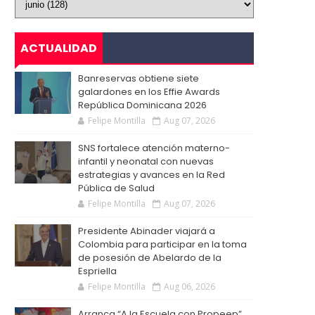
ACTUALIDAD
Banreservas obtiene siete
galardones en los Effie Awards
República Dominicana 2026
Felipe Montilla
Aug 07, 2026
SNS fortalece atención materno-
infantil y neonatal con nuevas
estrategias y avances en la Red
Pública de Salud
Felipe Montilla
Aug 07, 2026
Presidente Abinader viajará a
Colombia para participar en la toma
de posesión de Abelardo de la
Espriella
Felipe Montilla
Aug 06, 2026
Arranca “A la Escuela con Propeep”