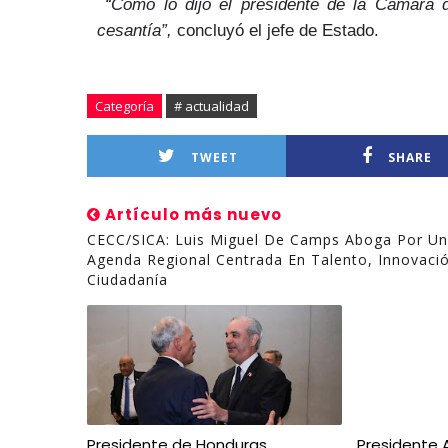
“Como lo dijo el presidente de la Cámara d
cesantía”,
concluyó el jefe de Estado.
Categoría
# actualidad
TWEET
SHARE
Artículo más nuevo
CECC/SICA: Luis Miguel De Camps Aboga Por U
Agenda Regional Centrada En Talento, Innovaci
Ciudadanía
Presidente de Honduras
Presidente 