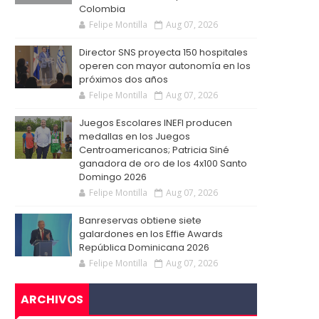
Colombia
Felipe Montilla
Aug 07, 2026
Director SNS proyecta 150 hospitales
operen con mayor autonomía en los
próximos dos años
Felipe Montilla
Aug 07, 2026
Juegos Escolares INEFI producen
medallas en los Juegos
Centroamericanos; Patricia Siné
ganadora de oro de los 4x100 Santo
Domingo 2026
Felipe Montilla
Aug 07, 2026
Banreservas obtiene siete
galardones en los Effie Awards
República Dominicana 2026
Felipe Montilla
Aug 07, 2026
ARCHIVOS