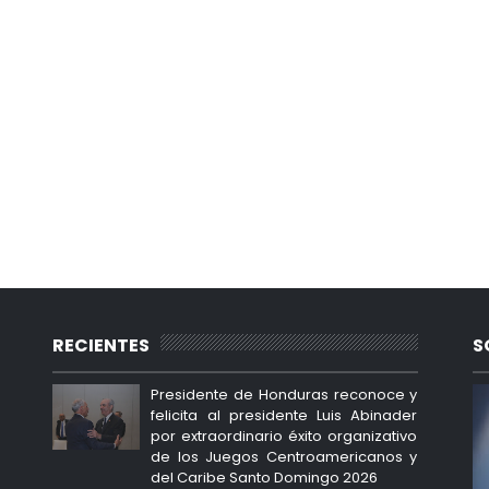
RECIENTES
S
Presidente de Honduras reconoce y
felicita al presidente Luis Abinader
por extraordinario éxito organizativo
de los Juegos Centroamericanos y
del Caribe Santo Domingo 2026