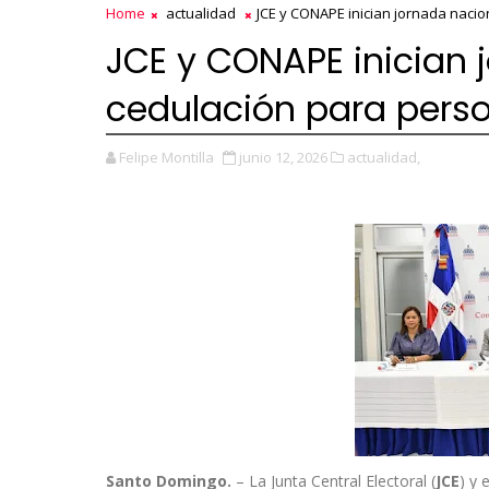
Home
actualidad
JCE y CONAPE inician jornada naci
JCE y CONAPE inician 
cedulación para pers
Felipe Montilla
junio 12, 2026
actualidad,
Santo Domingo.
– La Junta Central Electoral (
JCE
) y 