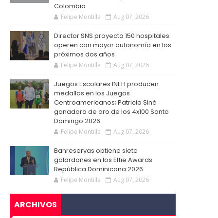
Colombia
Felipe Montilla
Aug 07, 2026
Director SNS proyecta 150 hospitales
operen con mayor autonomía en los
próximos dos años
Felipe Montilla
Aug 07, 2026
Juegos Escolares INEFI producen
medallas en los Juegos
Centroamericanos; Patricia Siné
ganadora de oro de los 4x100 Santo
Domingo 2026
Felipe Montilla
Aug 07, 2026
Banreservas obtiene siete
galardones en los Effie Awards
República Dominicana 2026
Felipe Montilla
Aug 07, 2026
ARCHIVOS