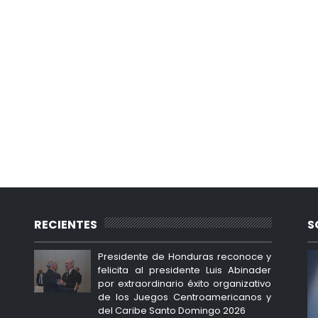
RECIENTES
S
Presidente de Honduras reconoce y
felicita al presidente Luis Abinader
por extraordinario éxito organizativo
de los Juegos Centroamericanos y
del Caribe Santo Domingo 2026