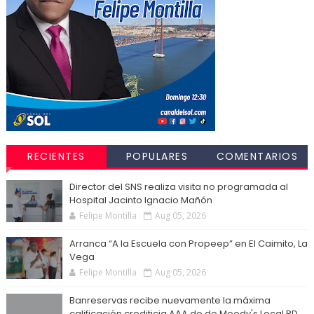
RECIENTES
POPULARES
COMENTARIOS
Director del SNS realiza visita no programada al
Hospital Jacinto Ignacio Mañón
Felipe Montilla
Aug 05, 2026
Arranca “A la Escuela con Propeep” en El Caimito, La
Vega
Felipe Montilla
Aug 05, 2026
Banreservas recibe nuevamente la máxima
calificación crediticia AAA.do de Moody's Local RD