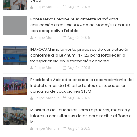
Vega
Felipe Montilla
Aug 05, 2026
Banreservas recibe nuevamente la máxima
calificación crediticia AAA.do de Moody's Local RD
con perspectiva Estable
Felipe Montilla
Aug 05, 2026
INAFOCAM implementa procesos de contratación
conforme a la Ley núm. 47-25 para fortalecer la
transparencia en la formación docente
Felipe Montilla
Aug 04, 2026
Presidente Abinader encabeza reconocimiento del
Indotel a más de 170 estudiantes destacados en
concurso de vocaciones STEM
Felipe Montilla
Aug 04, 2026
Ministerio de Educación llama a padres, madres y
tutores a consultar sus datos para recibir el Bono a
Mil
Felipe Montilla
Aug 04, 2026