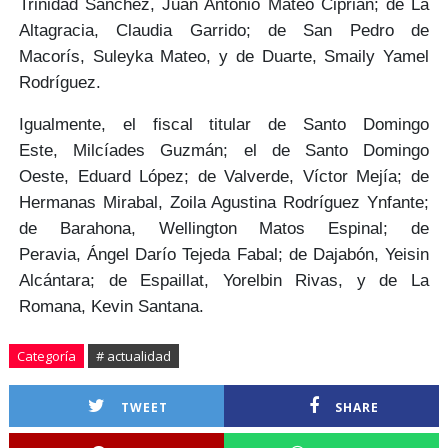
Trinidad Sánchez,
Juan Antonio Mateo Ciprián
; de La
Altagracia,
Claudia Garrido
; de San Pedro de
Macorís,
Suleyka Mateo,
y de Duarte,
Smaily Yamel
Rodríguez.
Igualmente, el fiscal titular de Santo Domingo
Este,
Milcíades Guzmán
; el de Santo Domingo
Oeste,
Eduard López
; de Valverde,
Víctor Mejía
; de
Hermanas Mirabal,
Zoila Agustina Rodríguez Ynfante
;
de Barahona,
Wellington Matos Espinal
; de
Peravia,
Ángel Darío Tejeda Fabal
; de Dajabón,
Yeisin
Alcántara
; de Espaillat,
Yorelbin Rivas,
y de La
Romana,
Kevin Santana
.
Categoría
# actualidad
TWEET
SHARE