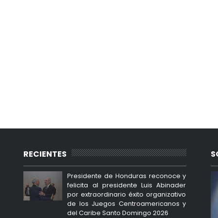
RECIENTES
S
Presidente de Honduras reconoce y
felicita al presidente Luis Abinader
por extraordinario éxito organizativo
de los Juegos Centroamericanos y
del Caribe Santo Domingo 2026