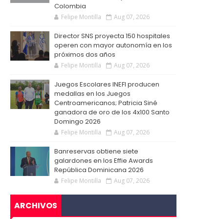
Colombia
Felipe Montilla
Aug 07, 2026
Director SNS proyecta 150 hospitales
operen con mayor autonomía en los
próximos dos años
Felipe Montilla
Aug 07, 2026
Juegos Escolares INEFI producen
medallas en los Juegos
Centroamericanos; Patricia Siné
ganadora de oro de los 4x100 Santo
Domingo 2026
Felipe Montilla
Aug 07, 2026
Banreservas obtiene siete
galardones en los Effie Awards
República Dominicana 2026
Felipe Montilla
Aug 07, 2026
ARCHIVOS