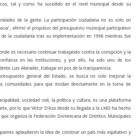
icos, tal y como ha sucedido en el nivel municipal desde su
oridades de la gente. La participación ciudadana no es solo un
cia”, afirmó el propulsor del presupuesto municipal participativo
o de la ciudadanía tras su implementación en 1998 mientras fue
de es necesario continuar trabajando contra la corrupción y la
nfianza en las instituciones, y por ello, ha sido uno de los
nte Luis Abinader, trabajar en pos de la transparencia.
al presupuesto general del Estado, se busca no solo mejorar la
las comunidades para que incidan directamente en la toma de
ipalidad, sociedad civil, la política y cultura, es una plataforma
Duarte, por lo que Víctor D’Aza desde su llegada a la LMD ha hecho
que organiza la Federación Dominicana de Distritos Municipales
uienes aplaudieron la idea de construir un país más equitativo y